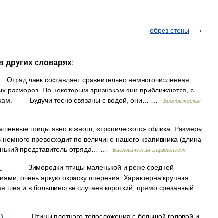
обрез стены
в других словарях:
ряд чаек составляет сравнительно немногочисленная
ных размеров. По некоторым признакам они приближаются, с
истикам. Будучи тесно связаны с водой, они… …
Биологическая
ные птицы явно южного, «тропического» облика. Размеры
 немного превосходит по величине нашего крапивника (длина
ленький представитель отряда… …
Биологическая энциклопедия
)
— Зимородки птицы маленькой и реже средней
ями, очень яркую окраску оперения. Характерна крупная
ая шея и в большинстве случаев короткий, прямо срезанный
e)
— Птицы плотного телосложения с большой головой и