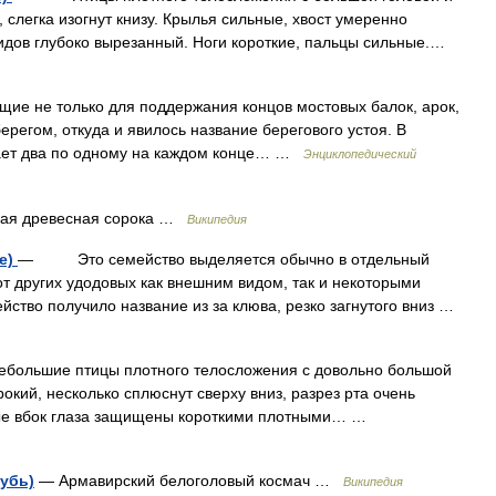
 слегка изогнут книзу. Крылья сильные, хвост умеренно
идов глубоко вырезанный. Ноги короткие, пальцы сильные.…
ие не только для поддержания концов мостовых балок, арок,
ерегом, откуда и явилось название берегового устоя. В
вает два по одному на каждом конце… …
Энциклопедический
ая древесная сорока …
Википедия
ae)
— Это семейство выделяется обычно в отдельный
от других удодовых как внешним видом, так и некоторыми
во получило название из за клюва, резко загнутого вниз …
шие птицы плотного телосложения с довольно большой
окий, несколько сплюснут сверху вниз, разрез рта очень
ные вбок глаза защищены короткими плотными… …
убь)
— Армавирский белоголовый космач …
Википедия