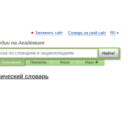
Запомнить сайт
Словарь на свой сайт
RU
едии на Академике
Найти!
Толкования
Переводы
Книги
Игры ⚽
нический словарь