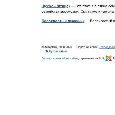
Щёголь (птица)
— Эта статья о птице сем
семейства вьюрковых. См. также иные зн
Белохвостый песочник
— Белохвостый 
© Академик, 2000-2026
Обратная связь:
Техподдерж
👣 Путешествия
Экспорт словарей на сайты
, сделанные на PHP,
Jo