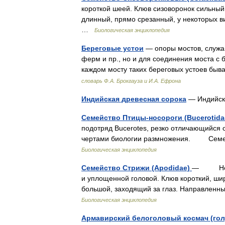
короткой шеей. Клюв сизоворонок сильный,
длинный, прямо срезанный, у некоторых в
…
Биологическая энциклопедия
Береговые устои
— опоры мостов, служащ
ферм и пр., но и для соединения моста с б
каждом мосту таких береговых устоев бы
словарь Ф.А. Брокгауза и И.А. Ефрона
Индийская древесная сорока
— Индийск
Семейство Птицы-носороги (Bucerotid
подотряд Bucerotes, резко отличающийся 
чертами биологии размножения. Семейст
Биологическая энциклопедия
Семейство Стрижи (Apodidae)
— Неболь
и уплощенной головой. Клюв короткий, шир
большой, заходящий за глаз. Направлен
Биологическая энциклопедия
Армавирский белоголовый космач (гол