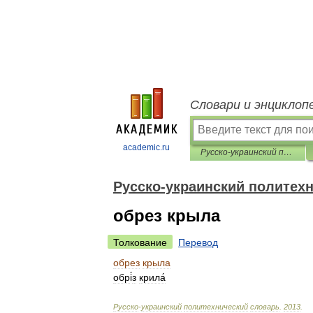
Словари и энциклоп
academic.ru
Русско-украинский политехнический словарь
Русско-украинский политех
обрез крыла
Толкование
Перевод
обрез
крыла
обр
і
́з
крила́
Русско
-
украинский
политехнический
словарь
.
2013
.