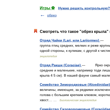
Игры ⚽
Нужно решить контрольную?
обрез
Смотреть что такое "обрез крыла" 
Отряд Чайки (Lari, или Lariiormes)
— От
группа птиц средних, мелких и реже круп
одной стороны, к куликам, с другой к ч
энциклопедия
Отряд Ракши (Coraciae)
— Ярко окрашен
средние и маленькие, например тоди лишь
крыла 4 5 см). В нашей фауне самый ма
Семейство Зимородковые (Alcedinidae
величины, имеющие, за редкими исключени
голова с большим крепким клювом, коротк
хвост.… …
Биологическая энциклопедия
Семейство Сизоворонковые (Coraciida