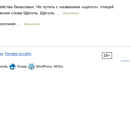
ейства бекасовых. Не путать с названием «щегол», птицей
ачения слова Щёголь. Щёголь …
Википедия
песочник …
Википедия
ка
,
Реклама на сайте
18+
omla,
Drupal,
WordPress, MODx.